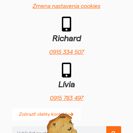
svojich záujmov
Zmena nastavenia cookies
a správania
počas návštevy
našej stránky
zvyšujete šancu
na zobrazenie
Richard
kvalitnejšie
prispôsobeného
0915 334 507
obsahu a ponúk.
Lívia
0915 783 497
Zobraziť všetky kontakty