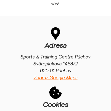
Používateľská
nás!
spokojnosť
Aby naša
stránka počas
vašej návštevy
fungovala čo
najlepšie. Ak
tieto súbory
Adresa
cookie
odmietnete,
Sports & Training Centre Púchov
niektoré
Svätoplukova 1463/2
funkcie z
020 01 Púchov
webovej
stránky
Zobraz Google Maps
zmiznú.
Marketing
Cookies
Zdieľaním