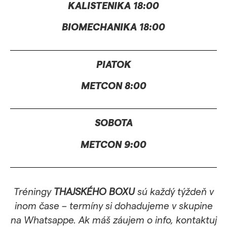
KALISTENIKA 18:00
stránky.
BIOMECHANIKA 18:00
Štatistiky
Aby sme
PIATOK
mohli
zlepšiť
METCON 8:00
funkčnosť
a
štruktúru
SOBOTA
webovej
stránky na
METCON 9:00
základe
spôsobu
používania
webovej
Tréningy
THAJSKÉHO BOXU
sú každý týždeň v
stránky.
inom čase – termíny si dohadujeme v skupine
na Whatsappe. Ak máš záujem o info, kontaktuj